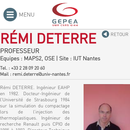
MENU
Accueil
>
RÉMI DETERRE
RETOUR
PROFESSEUR
Equipes
: MAPS2, OSE
|
Site
: IUT Nantes
Tel. :
+33 2 28 09 20 60
Mail :
remi.deterre@univ-nantes.fr
Rémi DETERRE. Ingénieur EAHP
en 1982. Docteur-Ingénieur de
l’Université de Strasbourg 1984
sur la simulation du compactage
lors de l’injection des
thermoplastiques. Ingénieur de
recherche Renault puis CPIO de
1985 à 1993. Directeur Technique