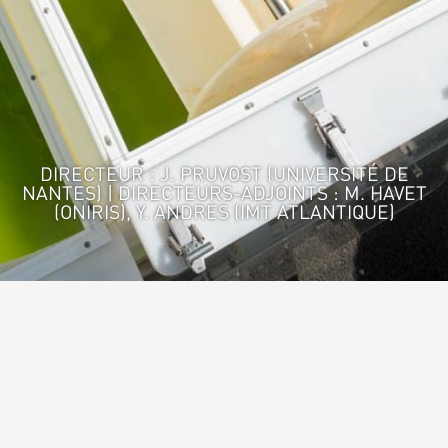
DIRECTEUR : J. PRUVOST (UNIVERSITÉ DE
NANTES) | DIRECTEURS-ADJOINTS : M. HAVET
(ONIRIS), Y. ANDRES (IMT ATLANTIQUE)
Accueil
>