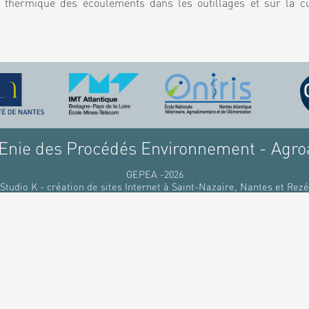
 thermique des écoulements dans les outillages et sur la c
nie des Procédés Environnement - Agro
GEPEA -2026
Studio K - création de sites Internet à Saint-Nazaire, Nantes et Rezé