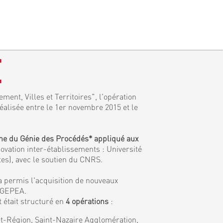
E
ment, Villes et Territoires", l'opération
réalisée entre le 1er novembre 2015 et le
ine du Génie des Procédés* appliqué aux
ovation inter-établissements : Université
tes), avec le soutien du CNRS.
a permis l'acquisition de nouveaux
e GEPEA.
 était structuré en
4 opérations
:
tat-Région, Saint-Nazaire Agglomération,