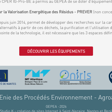
. Le CPER IG-Pro-BE a permis au GEPEA de se doter d'équipemen
ur la Valorisation Energétique des Résidus - PREVER
(non conce
puis juin 2014, permet de développer des recherches sur la ca
lternatifs à partir de ces déchets, la purification et l'utilisati
 pointe de la technologie, il est nécessaire que les 3 espaces déf
DÉCOUVRIR LES ÉQUIPEMENTS
nie des Procédés Environnement - Agro
GEPEA -2026
Studio K - création de sites Internet à Saint-Nazaire, Nantes et Rezé