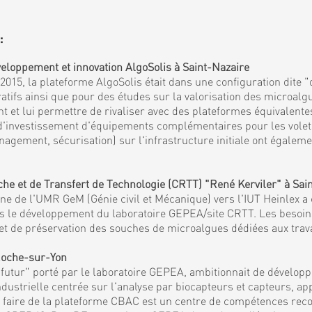
:
eloppement et innovation AlgoSolis à Saint-Nazaire
15, la plateforme AlgoSolis était dans une configuration dite "
fs ainsi que pour des études sur la valorisation des microalgu
et lui permettre de rivaliser avec des plateformes équivalentes
 d'investissement d'équipements complémentaires pour les volets 
agement, sécurisation) sur l'infrastructure initiale ont égaleme
 et de Transfert de Technologie (CRTT) "René Kerviler" à Sai
 de l'UMR GeM (Génie civil et Mécanique) vers l'IUT Heinlex a c
mis le développement du laboratoire GEPEA/site CRTT. Les besoi
es et de préservation des souches de microalgues dédiées aux tra
 Roche-sur-Yon
tur" porté par le laboratoire GEPEA, ambitionnait de développe
ndustrielle centrée sur l'analyse par biocapteurs et capteurs, a
et faire de la plateforme CBAC est un centre de compétences reco