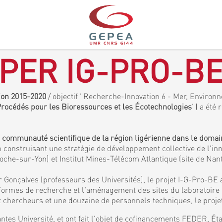
PER IG-PRO-B
gion 2015-2020
/ objectif "Recherche-Innovation 6 - Mer, Environne
 Procédés pour les Bioressources et les Écotechnologies
") a été 
a communauté scientifique de la région ligérienne dans le doma
 construisant une stratégie de développement collective de l'inn
Roche-sur-Yon) et Institut Mines-Télécom Atlantique (site de Nan
 Gonçalves (professeurs des Universités), le projet I-G-Pro-BE 
eformes de recherche et l'aménagement des sites du laboratoir
chercheurs et une douzaine de personnels techniques, le projet
ntes Université, et ont fait l'objet de cofinancements FEDER, É