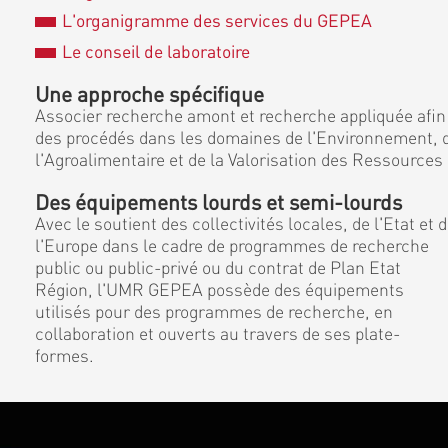
L'organigramme des services du GEPEA
Le conseil de laboratoire
Une approche spécifique
Associer recherche amont et recherche appliquée afin
des procédés dans les domaines de l'Environnement, d
l'Agroalimentaire et de la Valorisation des Ressources
Des équipements lourds et semi-lourds
Avec le soutient des collectivités locales, de l'Etat et 
l'Europe dans le cadre de programmes de recherche
public ou public-privé ou du contrat de Plan Etat
Région, l'UMR GEPEA possède des équipements
utilisés pour des programmes de recherche, en
collaboration et ouverts au travers de ses plate-
formes.