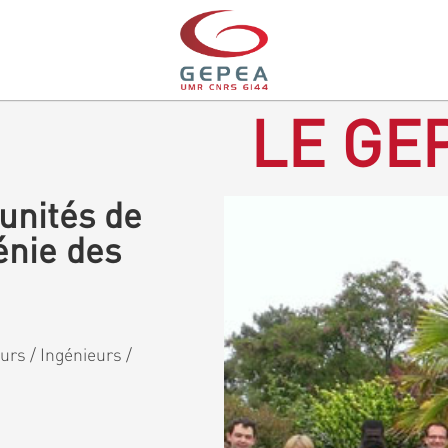
LE GEP
unités de
énie des
rs / Ingénieurs /