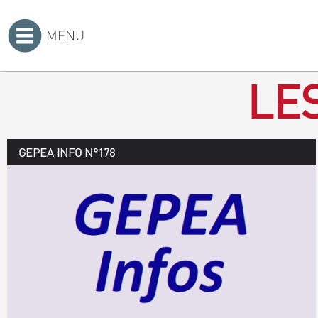
MENU
Accueil
>
LE
GEPEA INFO N°178