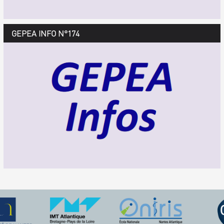
GEPEA Infos n°175
GEPEA INFO N°174
Décembre 2018 > février 2019
TÉLÉCHARGEZ LE GEPEA INFOS