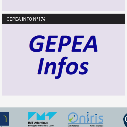
GEPEA Infos n°175
GEPEA INFO N°174
Décembre 2018 > février 2019
TÉLÉCHARGEZ LE GEPEA INFOS