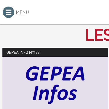
MENU
Accueil
>
LE
GEPEA INFO N°178