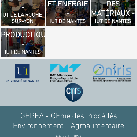
ET ENERGIE
DES
- GÉNIE
-
-
MATÉRIAUX -
MÉCANIQUE
IUT DE LA ROCHE-
SUR-YON
IUT DE NANTES
IUT DE NANTES
ET
PRODUCTIQUE
-
IUT DE NANTES
GEPEA - GEnie des Procédés
Environnement - Agroalimentaire
GEPEA -2026