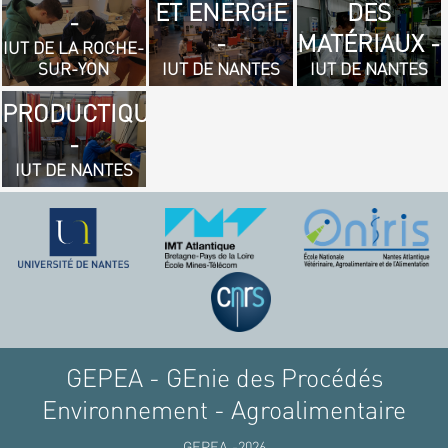
ET ENERGIE
DES
- GÉNIE
-
-
MATÉRIAUX -
MÉCANIQUE
IUT DE LA ROCHE-
SUR-YON
IUT DE NANTES
IUT DE NANTES
ET
PRODUCTIQUE
-
IUT DE NANTES
GEPEA - GEnie des Procédés
Environnement - Agroalimentaire
GEPEA -2026