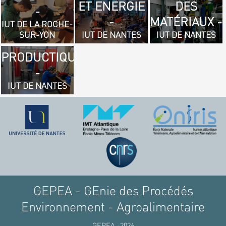
ET ENERGIE
DES
- GÉNIE
-
-
MATÉRIAUX -
MÉCANIQUE
IUT DE LA ROCHE-
SUR-YON
IUT DE NANTES
IUT DE NANTES
ET
PRODUCTIQUE
-
IUT DE NANTES
GEPEA - GEnie des Procédés
Environnement - Agroalimentaire
GEPEA -2026