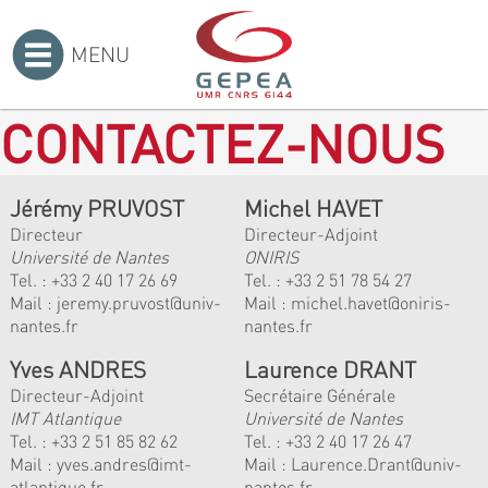
MENU
Accueil
>
CONTACTEZ-NOUS
Jérémy PRUVOST
Michel HAVET
Directeur
Directeur-Adjoint
Université de Nantes
ONIRIS
Tel. :
+33 2 40 17 26 69
Tel. :
+33 2 51 78 54 27
Mail :
jeremy.pruvost@univ-
Mail :
michel.havet@oniris-
nantes.fr
nantes.fr
Yves ANDRES
Laurence DRANT
Directeur-Adjoint
Secrétaire Générale
IMT Atlantique
Université de Nantes
Tel. :
+33 2 51 85 82 62
Tel. : +33 2 40 17 26 47
Mail :
yves.andres@imt-
Mail : Laurence.Drant@univ-
atlantique.fr
nantes.fr