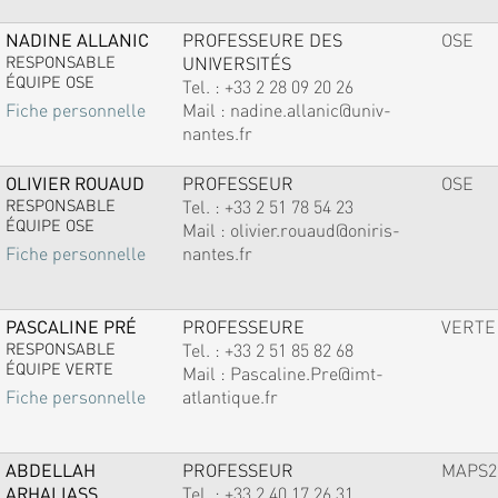
NADINE ALLANIC
PROFESSEURE DES
OSE
RESPONSABLE
UNIVERSITÉS
ÉQUIPE OSE
Tel. :
+33 2 28 09 20 26
Mail :
nadine.allanic@univ-
Fiche personnelle
nantes.fr
OLIVIER ROUAUD
PROFESSEUR
OSE
RESPONSABLE
Tel. :
+33 2 51 78 54 23
ÉQUIPE OSE
Mail :
olivier.rouaud@oniris-
nantes.fr
Fiche personnelle
PASCALINE PRÉ
PROFESSEURE
VERTE
RESPONSABLE
Tel. :
+33 2 51 85 82 68
ÉQUIPE VERTE
Mail :
Pascaline.Pre@imt-
atlantique.fr
Fiche personnelle
ABDELLAH
PROFESSEUR
MAPS2
ARHALIASS
Tel. :
+33 2 40 17 26 31