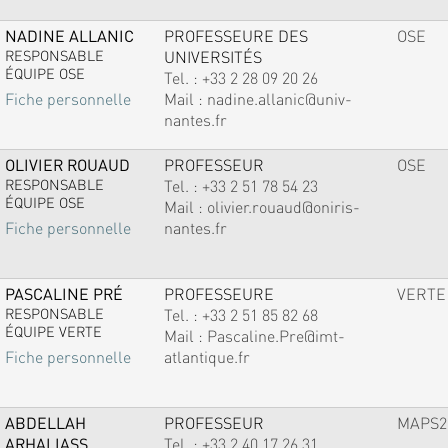
NADINE ALLANIC
PROFESSEURE DES
OSE
RESPONSABLE
UNIVERSITÉS
ÉQUIPE OSE
Tel. :
+33 2 28 09 20 26
Mail :
nadine.allanic@univ-
Fiche personnelle
nantes.fr
OLIVIER ROUAUD
PROFESSEUR
OSE
RESPONSABLE
Tel. :
+33 2 51 78 54 23
ÉQUIPE OSE
Mail :
olivier.rouaud@oniris-
nantes.fr
Fiche personnelle
PASCALINE PRÉ
PROFESSEURE
VERTE
RESPONSABLE
Tel. :
+33 2 51 85 82 68
ÉQUIPE VERTE
Mail :
Pascaline.Pre@imt-
atlantique.fr
Fiche personnelle
ABDELLAH
PROFESSEUR
MAPS2
ARHALIASS
Tel. :
+33 2 40 17 26 31