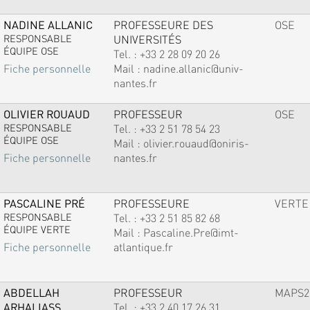
NADINE ALLANIC
PROFESSEURE DES
OSE
RESPONSABLE
UNIVERSITÉS
ÉQUIPE OSE
Tel. :
+33 2 28 09 20 26
Mail :
nadine.allanic@univ-
Fiche personnelle
nantes.fr
OLIVIER ROUAUD
PROFESSEUR
OSE
RESPONSABLE
Tel. :
+33 2 51 78 54 23
ÉQUIPE OSE
Mail :
olivier.rouaud@oniris-
nantes.fr
Fiche personnelle
PASCALINE PRÉ
PROFESSEURE
VERTE
RESPONSABLE
Tel. :
+33 2 51 85 82 68
ÉQUIPE VERTE
Mail :
Pascaline.Pre@imt-
atlantique.fr
Fiche personnelle
ABDELLAH
PROFESSEUR
MAPS2
ARHALIASS
Tel. :
+33 2 40 17 26 31