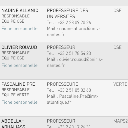
NADINE ALLANIC
PROFESSEURE DES
OSE
RESPONSABLE
UNIVERSITÉS
ÉQUIPE OSE
Tel. :
+33 2 28 09 20 26
Mail :
nadine.allanic@univ-
Fiche personnelle
nantes.fr
OLIVIER ROUAUD
PROFESSEUR
OSE
RESPONSABLE
Tel. :
+33 2 51 78 54 23
ÉQUIPE OSE
Mail :
olivier.rouaud@oniris-
nantes.fr
Fiche personnelle
PASCALINE PRÉ
PROFESSEURE
VERTE
RESPONSABLE
Tel. :
+33 2 51 85 82 68
ÉQUIPE VERTE
Mail :
Pascaline.Pre@imt-
atlantique.fr
Fiche personnelle
ABDELLAH
PROFESSEUR
MAPS2
ARHALIASS
Tel. :
+33 2 40 17 26 31