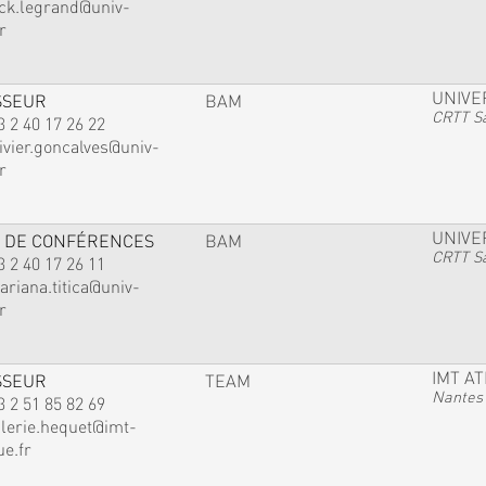
ack.legrand@univ-
r
UNIVE
SSEUR
BAM
CRTT Sa
3 2 40 17 26 22
ivier.goncalves@univ-
r
UNIVE
 DE CONFÉRENCES
BAM
CRTT Sa
3 2 40 17 26 11
ariana.titica@univ-
r
IMT A
SSEUR
TEAM
Nantes
3 2 51 85 82 69
alerie.hequet@imt-
ue.fr