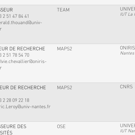
UNIVE
SSEUR
TEAM
IUT La 
3 2 51 47 84 41
erald.thouand@univ-
r
ONIRIS
EUR DE RECHERCHE
MAPS2
Nantes
3 2 51 78 54 70
lvie.chevallier@oniris-
r
CNRS
TEUR DE RECHERCHE
MAPS2
3 2 28 09 22 18
ric.Leroy@univ-nantes.fr
UNIVE
SSEURE DES
OSE
IUT Na
SITÉS