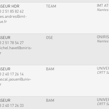
IMT A
SSEUR HDR
TEAM
Nantes
3 2 51 85 82 62
ves.andres@imt-
ue.fr
ONIRIS
SSEUR
OSE
Nantes
3 2 51 78 54 27
ichel.havet@oniris-
r
UNIVE
SSEUR
BAM
CRTT Sa
3 2 40 17 26 14
ascal.jaouen@univ-
r
UNIVE
SSEUR
BAM
CRTT Sa
3 2 40 17 26 33