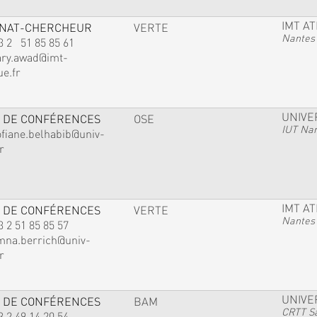
IMT A
GNAT-CHERCHEUR
VERTE
Nantes
3 2 51 85 85 61
ary.awad@imt-
ue.fr
UNIVE
 DE CONFÉRENCES
OSE
IUT Na
ofiane.belhabib@univ-
r
IMT A
 DE CONFÉRENCES
VERTE
Nantes
3 2 51 85 85 57
mna.berrich@univ-
r
UNIVE
 DE CONFÉRENCES
BAM
CRTT Sa
3 2 49 14 20 54