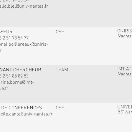
alid.blel@univ-nantes.fr
ONIRIS
SSEUR
OSE
Nantes
3 2 51 78 54 77
onel.boillereaux@oniris-
r
IMT A
GNANT CHERCHEUR
TEAM
Nantes
3 2 51 85 82 53
arine.borne@imt-
ue.fr
UNIVE
 DE CONFÉRENCES
OSE
IUT Na
ecile.canto@univ-nantes.fr