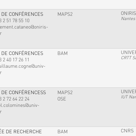
ONIRIS
 DE CONFÉRENCES
MAPS2
Nantes
3 2 51 78 55 10
lement.cataneo@oniris-
r
UNIVE
 DE CONFÉRENCES
BAM
CRTT Sa
3 2 40 17 26 11
uillaume.cogne@univ-
r
UNIVE
 DE CONFÉRENCESS
MAPS2
IUT Na
3 2 72 64 22 24
OSE
el.colomines@univ-
r
CNRS
ÉE DE RECHERCHE
BAM