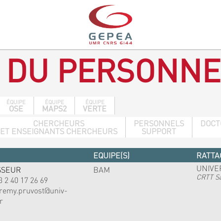
 DU PERSONNE
ÉQUIPE
ÉQUIPE
ÉQUIPE
OSE
MAPS2
VERTE
CHERCHEURS
PERSONNELS
DOCT
ET ENSEIGNANTS CHERCHEURS
SUPPORT
EQUIPE(S)
RATTA
UNIVE
SSEUR
BAM
CRTT Sa
3 2 40 17 26 69
eremy.pruvost@univ-
r