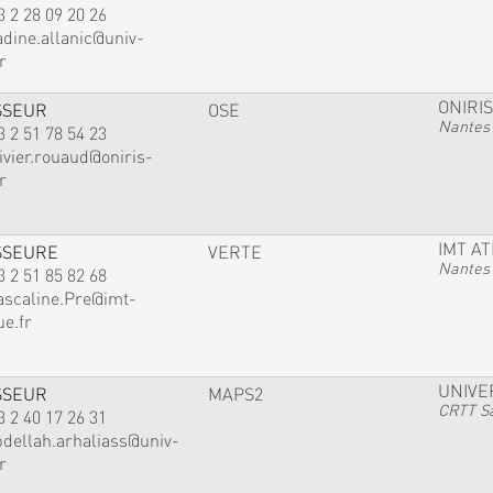
3 2 28 09 20 26
adine.allanic@univ-
r
ONIRIS
SSEUR
OSE
Nantes
3 2 51 78 54 23
ivier.rouaud@oniris-
r
IMT A
SSEURE
VERTE
Nantes
3 2 51 85 82 68
ascaline.Pre@imt-
ue.fr
UNIVE
SSEUR
MAPS2
CRTT Sa
3 2 40 17 26 31
bdellah.arhaliass@univ-
r