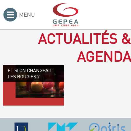
MENU
Accueil
>
ACTUALITÉS &
AGENDA
ET SI ON CHANGEAIT
Revenir à la bougie : en
LES BOUGIES ?
voilà un progrès ! Depuis
plusieurs mois, le GEPEA
collabore avec l'entreprise
Denis & fils, à Gétigné,
dans l'élaboration d'une
bougie 100 % végétale.
L'innovation ici, est de
remplacer la paraffine, une
matière obtenue en