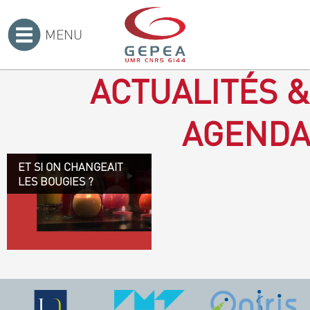
MENU
Accueil
>
ACTUALITÉS &
AGENDA
ET SI ON CHANGEAIT
Revenir à la bougie : en
LES BOUGIES ?
voilà un progrès ! Depuis
plusieurs mois, le GEPEA
collabore avec l'entreprise
Denis & fils, à Gétigné,
dans l'élaboration d'une
bougie 100 % végétale.
L'innovation ici, est de
remplacer la paraffine, une
matière obtenue en