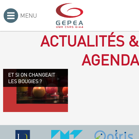
MENU
Accueil
>
ACTUALITÉS &
AGENDA
ET SI ON CHANGEAIT
Revenir à la bougie : en
LES BOUGIES ?
voilà un progrès ! Depuis
plusieurs mois, le GEPEA
collabore avec l'entreprise
Denis & fils, à Gétigné,
dans l'élaboration d'une
bougie 100 % végétale.
L'innovation ici, est de
remplacer la paraffine, une
matière obtenue en