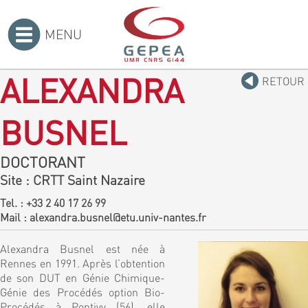
MENU
Accueil
>
ALEXANDRA
RETOUR
BUSNEL
DOCTORANT
Site
: CRTT Saint Nazaire
Tel. :
+33 2 40 17 26 99
Mail :
alexandra.busnel@etu.univ-nantes.fr
Alexandra Busnel est née à
Rennes en 1991. Après l’obtention
de son DUT en Génie Chimique-
Génie des Procédés option Bio-
Procédés à Pontivy (56), elle