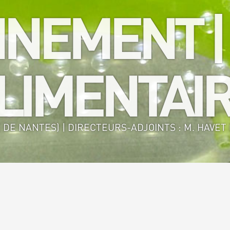
NEMENT |
IMENTAIR
 DE NANTES) | DIRECTEURS-ADJOINTS : M. HAVET (
nie des Procédés Environnement - Agro