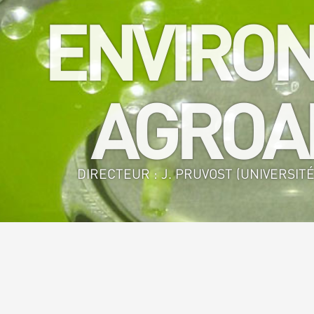
ENVIRON
AGROAL
DIRECTEUR : J. PRUVOST (UNIVERSITÉ
Accueil
>
GEPEA - GE