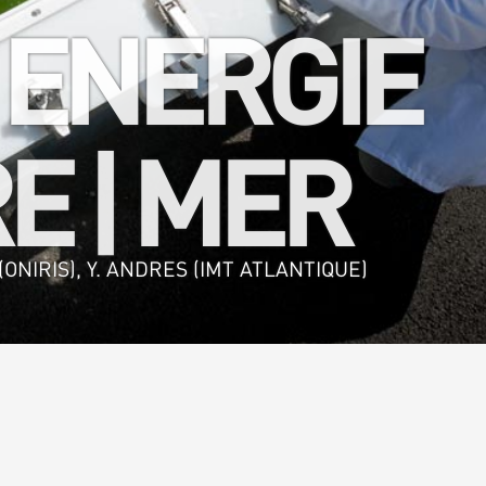
 ENERGIE
E | MER
ONIRIS), Y. ANDRES (IMT ATLANTIQUE)
alimentaire