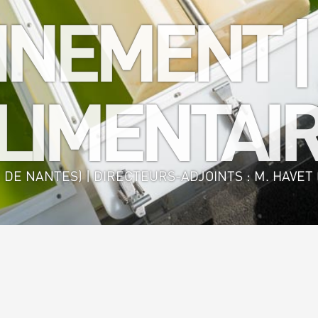
NEMENT |
IMENTAIR
 DE NANTES) | DIRECTEURS-ADJOINTS : M. HAVET (
nie des Procédés Environnement - Agro