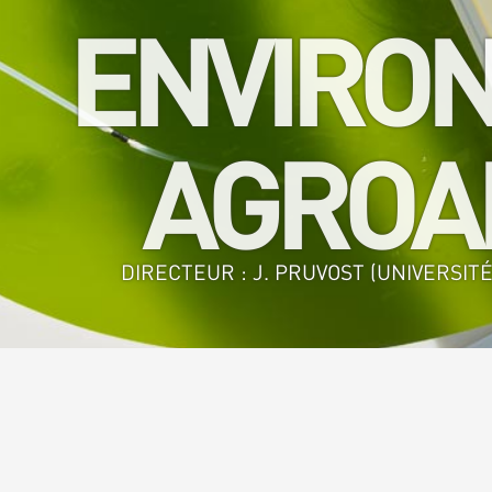
ENVIRON
AGROAL
DIRECTEUR : J. PRUVOST (UNIVERSITÉ
Accueil
>
GEPEA - GE