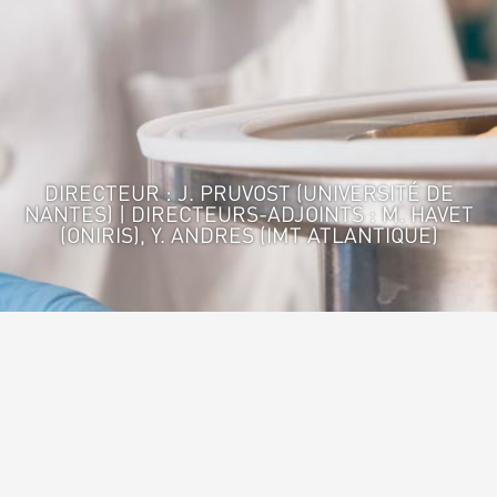
DIRECTEUR : J. PRUVOST (UNIVERSITÉ DE
NANTES) | DIRECTEURS-ADJOINTS : M. HAVET
(ONIRIS), Y. ANDRES (IMT ATLANTIQUE)
Accueil
>