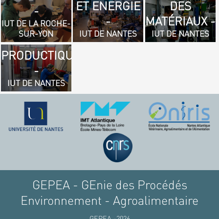
ET ENERGIE
DES
- GÉNIE
-
-
MATÉRIAUX -
MÉCANIQUE
IUT DE LA ROCHE-
SUR-YON
IUT DE NANTES
IUT DE NANTES
ET
PRODUCTIQUE
-
IUT DE NANTES
GEPEA - GEnie des Procédés
Environnement - Agroalimentaire
GEPEA -2026