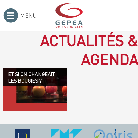
MENU
Accueil
>
ACTUALITÉS &
AGENDA
ET SI ON CHANGEAIT
Revenir à la bougie : en
LES BOUGIES ?
voilà un progrès ! Depuis
plusieurs mois, le GEPEA
collabore avec l'entreprise
Denis & fils, à Gétigné,
dans l'élaboration d'une
bougie 100 % végétale.
L'innovation ici, est de
remplacer la paraffine, une
matière obtenue en